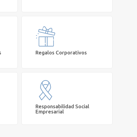
Me interesa gestionar convenios y
iones
beneficios de Salud y Bienestar para mi
organización
Agendar Reunión
s
Regalos Corporativos
as
Requiero un proveedor de regalos
Salud
corporativos saludables
Cotizar
Responsabilidad Social
Empresarial
Quiero apoyar el rol social de
sumos