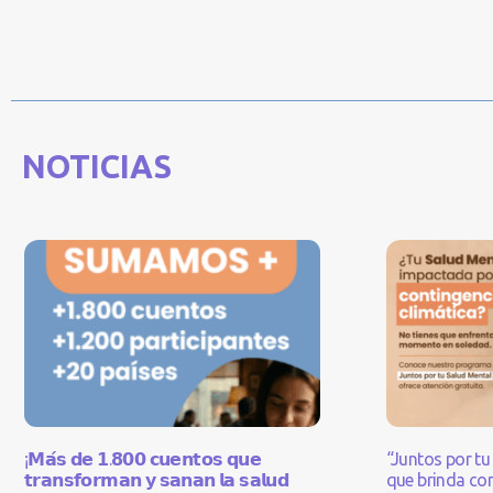
NOTICIAS
¡𝗠𝗮́𝘀 𝗱𝗲 𝟭.𝟴𝟬𝟬 𝗰𝘂𝗲𝗻𝘁𝗼𝘀 𝗾𝘂𝗲
“Juntos por tu 
𝘁𝗿𝗮𝗻𝘀𝗳𝗼𝗿𝗺𝗮𝗻 𝘆 𝘀𝗮𝗻𝗮𝗻 𝗹𝗮 𝘀𝗮𝗹𝘂𝗱
que brinda con