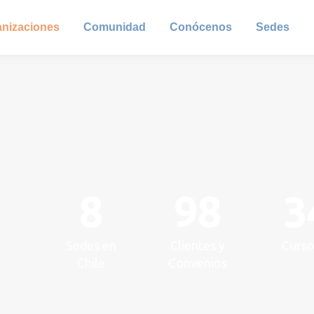
anizaciones
Comunidad
Conócenos
Sedes
NUESTRO IM
EN LAS ORGANIZ
8
98
3
Sedes en
Clientes y
Curs
Chile
Convenios