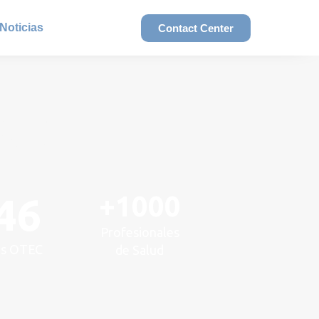
Noticias
Contact Center
PACTO
ACIONES
+1000
46
Profesionales
os OTEC
de Salud