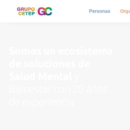
Personas
Org
Somos un ecosistema
de soluciones de
Salud Mental
y
Bienestar con 20 años
de experiencia