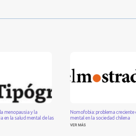
sanitarios para mi organización
Cotizar
la menopausia y la
Nomofobia: problema creciente 
 en la salud mental de las
mental en la sociedad chilena
VER MÁS