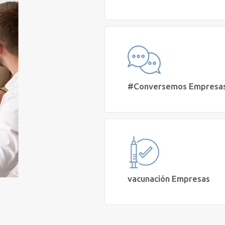
Necesito cursos, talleres y capacitac
para mi empresa
Agendar Reunión
#Conversemos Empresa
Quiero sumar mi organización a l
campañas y actividades gratuitas de 
Mental
Sumarnos
vacunación Empresas
Solicito servicios de vacunación e in