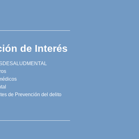
ión de Interés
SDESALUDMENTAL
ros
 médicos
tal
tes de Prevención del delito