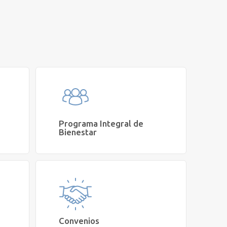
Programa Integral de
Bienestar
lud y
Quiero cotizar un innovador programa
i
integral de Salud Mental y Bienestar para
mi organización
Cetep Empresas
Convenios