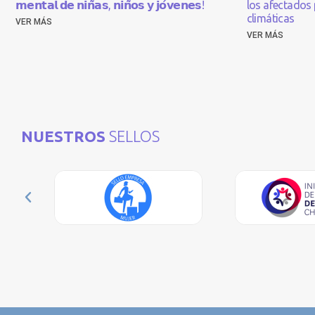
𝗺𝗲𝗻𝘁𝗮𝗹 𝗱𝗲 𝗻𝗶𝗻̃𝗮𝘀, 𝗻𝗶𝗻̃𝗼𝘀 𝘆 𝗷𝗼́𝘃𝗲𝗻𝗲𝘀!
los afectados 
climáticas
VER MÁS
VER MÁS
NUESTROS
SELLOS