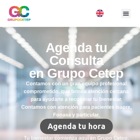
Agenda tu
Consulta
en Grupo Cetep
Contamos con un gran equipo profesional
comprometido, que brinda atención cercana
para ayudarte a recuperar tu bienestar.
Contamos con atención para pacientes Isapre,
Fonasa y particular.
Agenda tu hora
Tu bienestar comienza aquí en Grupo Cetep.