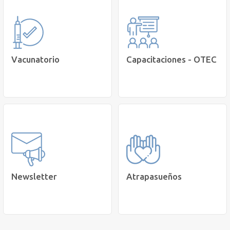
Compra tus
Disfruta de una
medicamentos y
MULLO y cuida tu salud
productos de Bienestar
Saber más
Cotiza
Vacunatorio
Capacitaciones - OTEC
Conocer nuestras vacunas
Cursos de desarrollo
disponibles para ti.
personal y profesional.
Cotizar
Saber Más
Newsletter
Atrapasueños