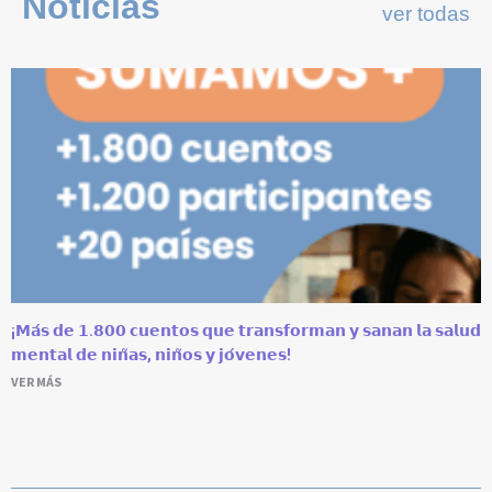
Noticias
ver todas
¡𝗠𝗮́𝘀 𝗱𝗲 𝟭.𝟴𝟬𝟬 𝗰𝘂𝗲𝗻𝘁𝗼𝘀 𝗾𝘂𝗲 𝘁𝗿𝗮𝗻𝘀𝗳𝗼𝗿𝗺𝗮𝗻 𝘆 𝘀𝗮𝗻𝗮𝗻 𝗹𝗮 𝘀𝗮𝗹𝘂𝗱
𝗺𝗲𝗻𝘁𝗮𝗹 𝗱𝗲 𝗻𝗶𝗻̃𝗮𝘀, 𝗻𝗶𝗻̃𝗼𝘀 𝘆 𝗷𝗼́𝘃𝗲𝗻𝗲𝘀!
VER MÁS