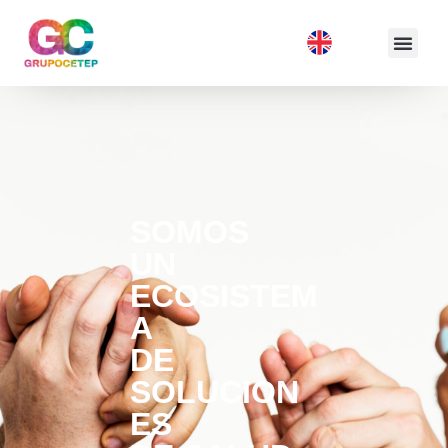
SOMOS
UN
ECOSISTEM
A
DE
SOLUCION
ES