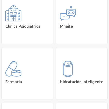
Conoce nuestros
Reservar hora para toma
Programas de Salud
de muestras.
Intensivas
Agenda Hora
Programas
Clínica Psiquiátrica
Mhaite
Conoce nuestro Chatbot
Accede a internación de
con IA que te entrega un
Salud Mental en Clínica
pre-diagnóstico de salud
Corta Estadía
mental.
Cotizar
Conversa con
Mhaite
Farmacia
Hidratación Inteligente