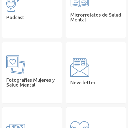
Aquí
Ver
Microrrelatos de Salud
Podcast
Mental
Escucha los episodios del
Leer los relatos
Podcast 'Conversemos de
recopilados sobre Salud
Salud Mental'.
Mental.
Escuchar
Lee
Fotografías Mujeres y
Newsletter
Salud Mental
Conoce las fotos finalistas
de la iniciativa Mujeres del
Mundo y Salud Mental.