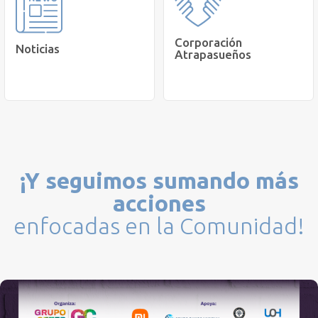
Suscribirme
Ver
Corporación
Noticias
Atrapasueños
Conoce el trabajo de la
Lee artículos y consejos
Corporación
sobre Salud y Bienestar.
Atrapasueños.
¡Y seguimos sumando más
Leer
Conocer
acciones
enfocadas en la Comunidad!