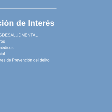
ión de Interés
SDESALUDMENTAL
ros
 médicos
tal
tes de Prevención del delito