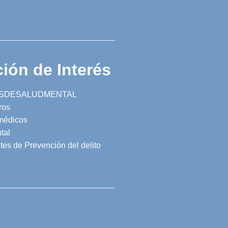
ión de Interés
SDESALUDMENTAL
ros
 médicos
tal
tes de Prevención del delito