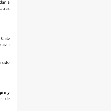
edan a
iatras
Chile
izaran
n sido
pia y
es de