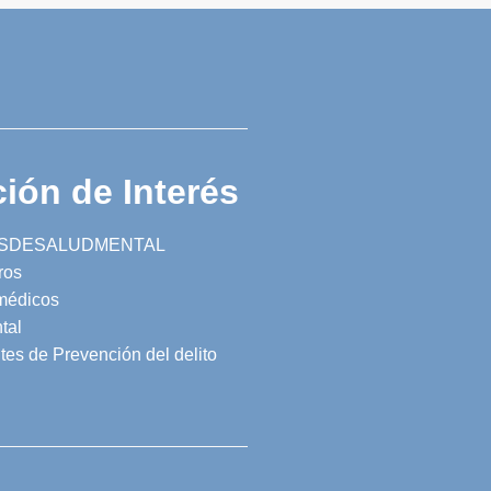
ión de Interés
SDESALUDMENTAL
ros
 médicos
tal
tes de Prevención del delito