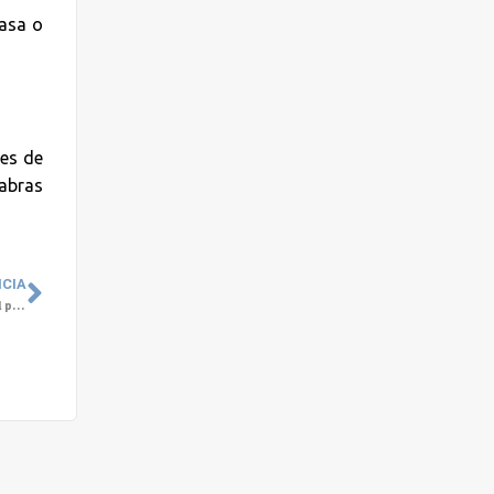
pasa o
es de
labras
ICIA
Expertas analizaron la importancia de promover soluciones de Salud Mental para el Bienestar de las organizaciones (+ VIDEO)