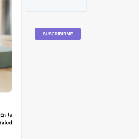
En la
alud