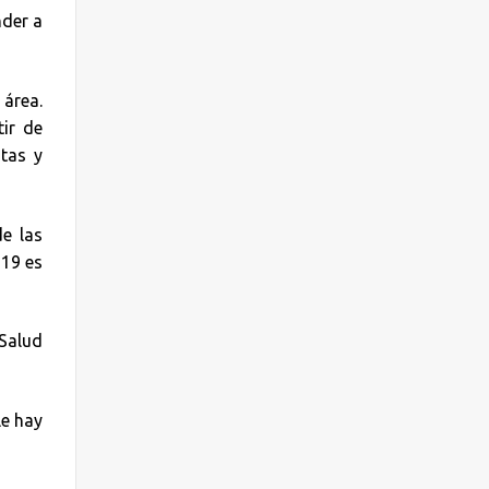
nder a
 área.
tir de
tas y
de las
-19 es
 Salud
le hay