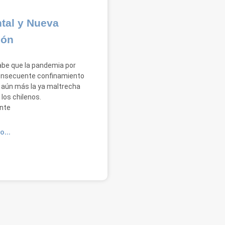
tal y Nueva
ión
abe que la pandemia por
consecuente confinamiento
 aún más la ya maltrecha
los chilenos.
nte
O...