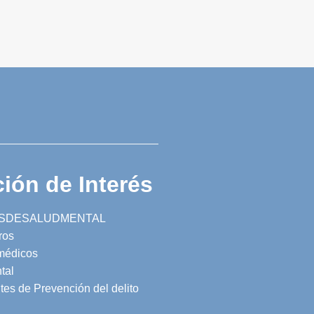
ión de Interés
SDESALUDMENTAL
ros
 médicos
tal
tes de Prevención del delito