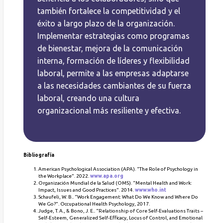
también fortalece la competitividad y el
éxito a largo plazo de la organización.
Implementar estrategias como programas
de bienestar, mejora de la comunicación
interna, formación de líderes y flexibilidad
laboral, permite a las empresas adaptarse
a las necesidades cambiantes de su fuerza
laboral, creando una cultura
organizacional más resiliente y efectiva.
Bibliografía
American Psychological Association (APA). “The Role of Psychology in
the Workplace”.
2022.
www.apa.org
Organización Mundial de la Salud (OMS).
“Mental Health and Work:
Impact, Issues and Good Practices”.
2014.
www.who.int
Schaufeli, W. B.. “Work Engagement: What Do We Know and Where Do
We Go?”.
Occupational Health Psychology, 2017.
Judge, T. A., & Bono, J. E.. “Relationship of Core Self-Evaluations Traits –
Self-Esteem, Generalized Self-Efficacy, Locus of Control, and Emotional