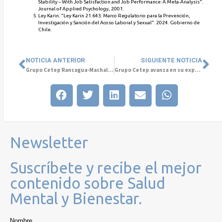
Stability – With Job Satisfaction and Job Performance: A Meta-Analysis”.
Journal of Applied Psychology, 2001.
Ley Karin. “Ley Karin 21.643: Marco Regulatorio para la Prevención,
Investigación y Sanción del Acoso Laboral y Sexual”. 2024. Gobierno de
Chile.
NOTICIA ANTERIOR
SIGUIENTE NOTICIA
Grupo Cetep Rancagua-Machalí acerca la salud mental a la comunidad con charlas presenciales y online
Grupo Cetep avanza en su expansión internacional en Colombia
Newsletter
Suscríbete y recibe el mejor
contenido sobre Salud
Mental y Bienestar.