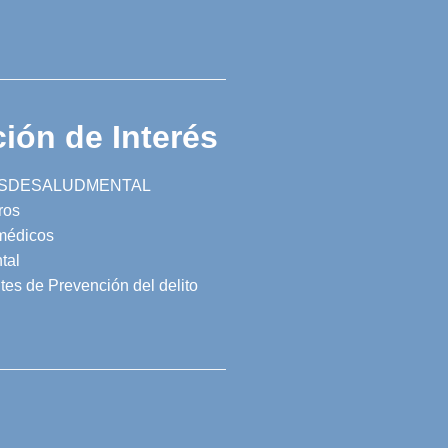
ión de Interés
SDESALUDMENTAL
ros
 médicos
tal
tes de Prevención del delito