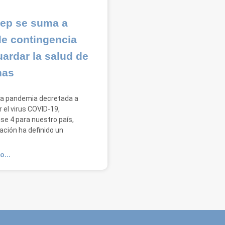
ep se suma a
e contingencia
uardar la salud de
nas
 la pandemia decretada a
r el virus COVID-19,
se 4 para nuestro país,
ación ha definido un
O...