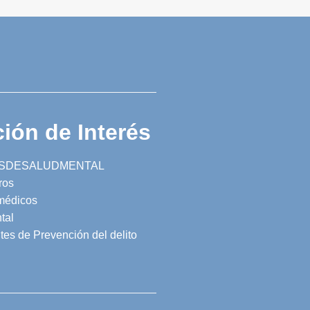
ión de Interés
SDESALUDMENTAL
ros
 médicos
tal
tes de Prevención del delito