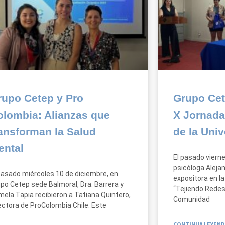
rupo Cetep y Pro
Grupo Cet
olombia: Alianzas que
X Jornada
ansforman la Salud
de la Univ
ental
El pasado viern
psicóloga Aleja
pasado miércoles 10 de diciembre, en
expositora en la
po Cetep sede Balmoral, Dra. Barrera y
“Tejiendo Redes
ela Tapia recibieron a Tatiana Quintero,
Comunidad
ectora de ProColombia Chile. Este
CONTINUA LEYEND