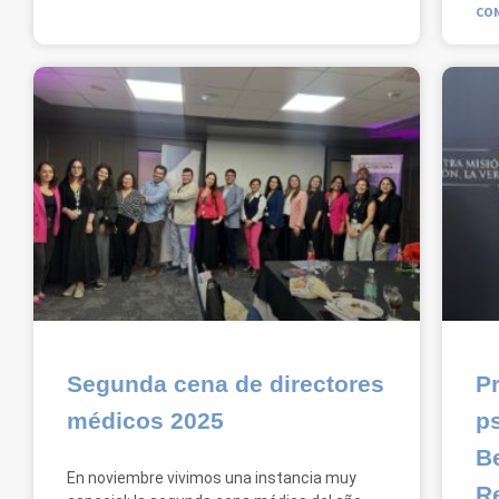
CON
Segunda cena de directores
P
médicos 2025
ps
B
En noviembre vivimos una instancia muy
R