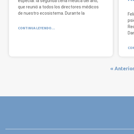
especial: la segunda cena médica del año,
que reunió a todos los directores médicos
de nuestro ecosistema. Durante la
Fel
psi
Red
CONTINUA LEYENDO...
Dan
CON
« Anterio