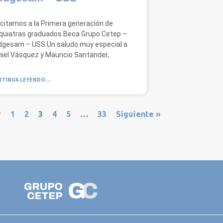
icitamos a la Primera generación de
quiatras graduados Beca Grupo Cetep –
gesam – USS Un saludo muy especial a
iel Vásquez y Mauricio Santander,
TINUA LEYENDO...
r
1
2
3
4
5
…
33
Siguiente »