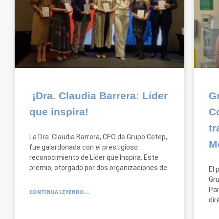
¡Dra. Claudia Barrera: Líder
G
que inspira!
C
tr
La Dra. Claudia Barrera, CEO de Grupo Cetep,
M
fue galardonada con el prestigioso
reconocimiento de Líder que Inspira. Este
premio, otorgado por dos organizaciones de
El 
Gru
Pam
CONTINUA LEYENDO...
dir