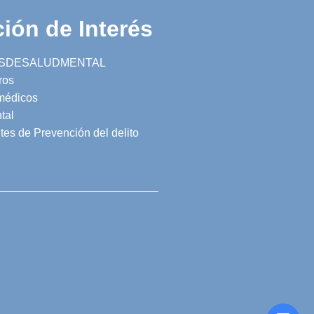
ión de Interés
SDESALUDMENTAL
ros
 médicos
tal
tes de Prevención del delito