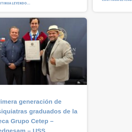
TINUA LEYENDO...
rimera generación de
iquiatras graduados de la
eca Grupo Cetep –
edgesam – USS