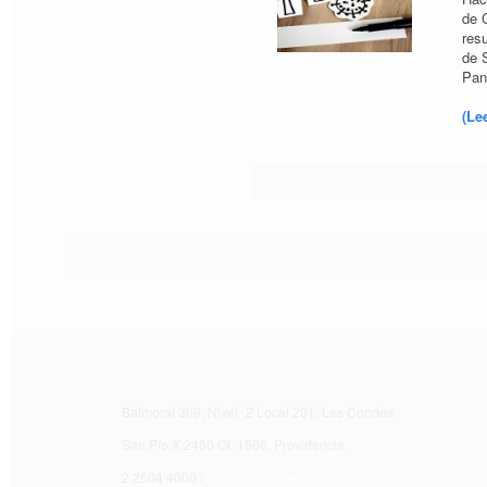
de 
res
de 
Pan
(Le
Balmoral 309, Nivel -2 Local 201, Las Condes
San Pío X 2460 Of. 1506, Providencia.
2 2604 4000 /
contacto@cetep.cl