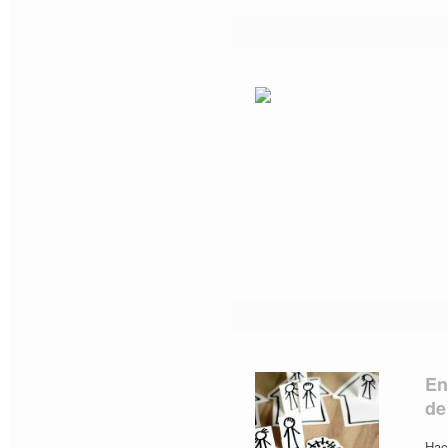
En
de
Hac