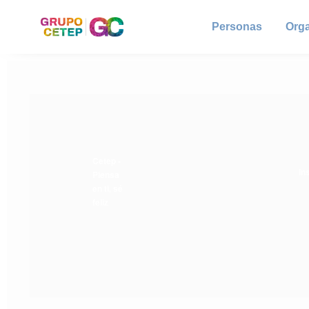
Personas
Org
Cetep -
In
Piensa
en ti, sé
feliz