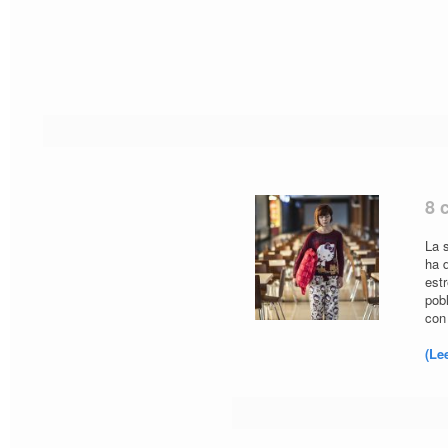
8 
La 
ha d
est
pobl
con
(Le