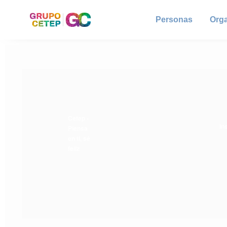
Personas
Org
Cetep -
In
Piensa
en ti, sé
feliz