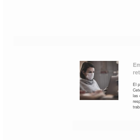
Em
re
El 
Cet
las
res
tra