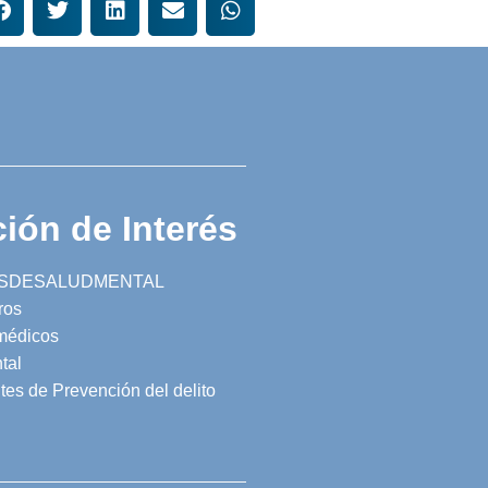
ión de Interés
SDESALUDMENTAL
ros
 médicos
tal
tes de Prevención del delito