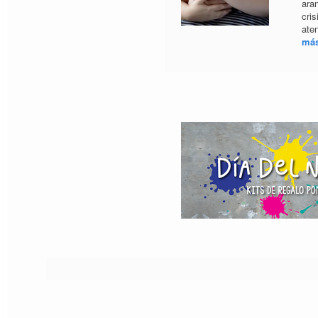
ara
cri
ate
más