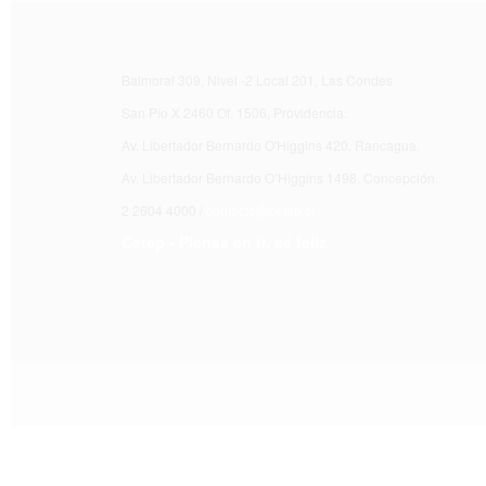
Balmoral 309, Nivel -2 Local 201, Las Condes
San Pío X 2460 Of. 1506, Providencia.
Av. Libertador Bernardo O'Higgins 420, Rancagua.
Av. Libertador Bernardo O’Higgins 1498, Concepción.
2 2604 4000 /
contacto@cetep.cl
Cetep - Piensa en ti, sé feliz