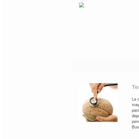
Te
La 
may
par
dep
pen
Bus