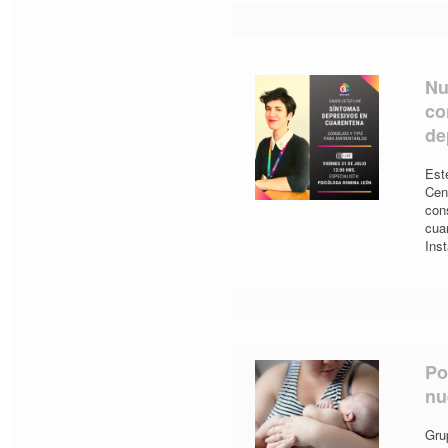
Nu
co
de
Este
Cen
con
cua
Ins
Po
nu
Gru