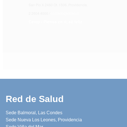
San Pío X 2460 Of. 1506, Providencia.
2 2604 4000 /
contacto@cetep.cl
Cetep - Piensa en ti, sé feliz
Red de Salud
Sede Balmoral, Las Condes
Sede Nueva Los Leones, Providencia
Sede Viña del Mar