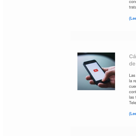
con
tra
(Le
Cá
de
Las
la 
cue
con
las
Tel
(Le