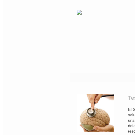
Te
El 
salu
una
det
(esc