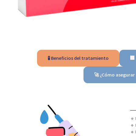
🧪 Beneficios del tratamiento
🏢
🚀 ¿Cómo asegurar 
🔹
🔹
🔹