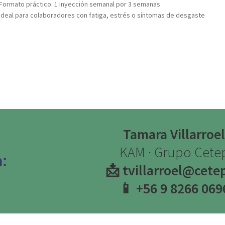
Formato práctico:
1 inyección semanal por 3 semanas
Ideal para colaboradores con fatiga, estrés o síntomas de desgaste
Tamara Villarroel
KAM · Grupo Cete
:
📩 tvillarroel@cetep
📱 +56 9 8266 069