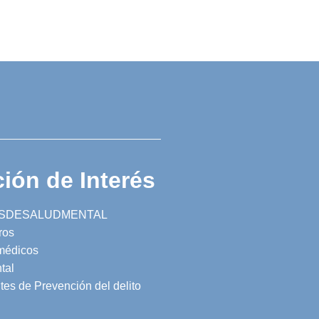
ión de Interés
SDESALUDMENTAL
ros
 médicos
tal
tes de Prevención del delito