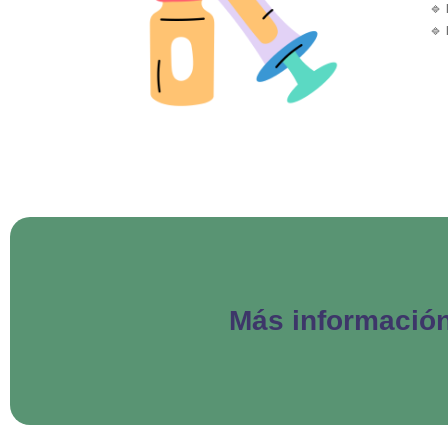
🔹
🔹
Más información