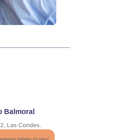
o Balmoral
 -2, Las Condes.
 empresa (mínimo 10 cajas)