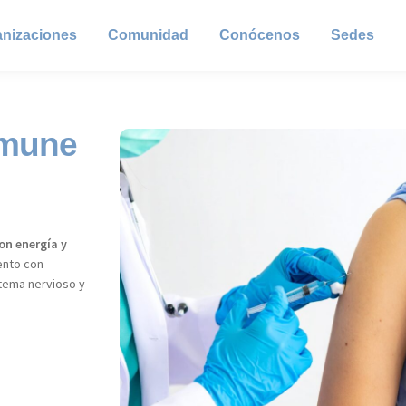
anizaciones
Comunidad
Conócenos
Sedes
nmune
on energía y
ento con
stema nervioso y