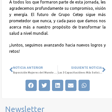
A todos los que formaron parte de esta jornada, les
agradecemos profundamente su compromiso, visión
y energía. El futuro de Grupo Cetep sigue más
prometedor que nunca, y cada paso que damos nos
acerca más a nuestro propósito de transformar la
salud a nivel mundial.
¡Juntos, seguimos avanzando hacia nuevos logros y
retos!
NOTICIA ANTERIOR
SIGUIENTE NOTICIA
Exposición Mujeres del Mundo y Salud Mental en Campaña #NoLaHagasViral de SernamEG O’Higgins
Las 3 Capacitaciónes Más Solicitadas en 2024: Enfoque en Bienestar, Liderazgo y Atención al Cliente
Newsletter