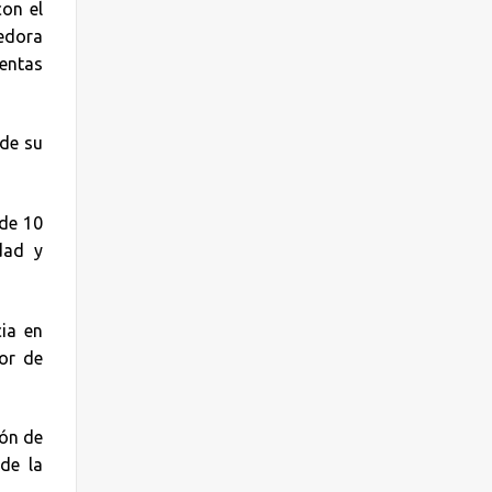
on el
cedora
ientas
sde su
 de 10
dad y
ia en
or de
ón de
de la