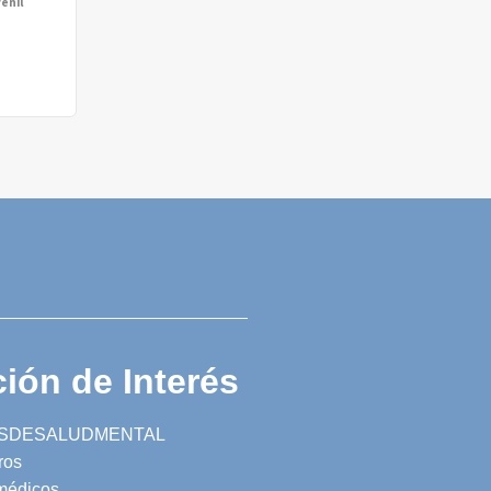
venil
ión de Interés
SDESALUDMENTAL
ros
 médicos