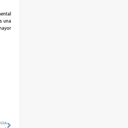
mental
es una
mayor
ICIA