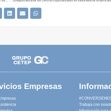
Conversemos de Salud Mental nos trae el Taller gratuito de Autocuidado: Una pausa para mí
La importancia de los Centros Especializados en Salud Mental Infanto-ju
vicios Empresas
Informac
Empresas
#CONVERSEMO
sistencia
Trabaja con nosot
mpulsa
Información para