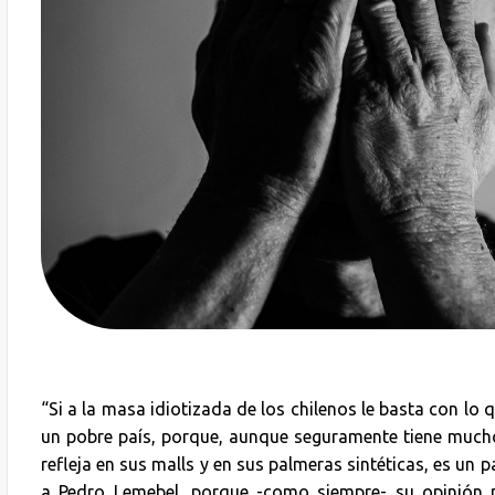
“Si a la masa idiotizada de los chilenos le basta con lo q
un pobre país, porque, aunque seguramente tiene much
refleja en sus malls y en sus palmeras sintéticas, es un p
a Pedro Lemebel, porque -como siempre- su opinión 